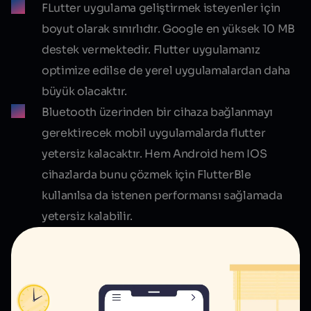
FLutter uygulama geliştirmek isteyenler için
boyut olarak
sınırlıdır
. Google en yüksek 10 MB
destek vermektedir. Flutter uygulamanız
optimize edilse de yerel uygulamalardan daha
büyük olacaktır.
Bluetooth üzerinden bir cihaza bağlanmayı
gerektirecek mobil uygulamalarda flutter
yetersiz kalacaktır. Hem Android hem IOS
cihazlarda bunu çözmek için FlutterBle
kullanılsa da istenen performansı sağlamada
yetersiz kalabilir.