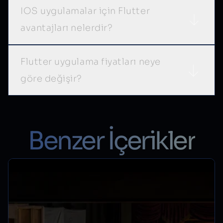
IOS uygulamalar için Flutter
avantajları nelerdir?
Flutter uygulama fiyatları neye
göre değişir?
Benzer İçerikler