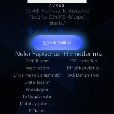
merhaba@kumsalajans.com
ADRES
Cevizli, Aka Plaza, Talatpaşa Cd
No:2 Kat:3 34846 Maltepe/
İstanbul
Hızlı Teklif Al
Neler Yapıyoruz
Hizmetlerimiz
Web Tasarım
ERP Hizmetleri
Web Yazılım
Dijital Kartvizitler
Dijital Marka Danışmanlığı
SAP Danışmanlık
Dijital Tasarım
Prodüksiyon
TV Uygulamaları
Mobil Uygulamalar
E-Ticaret