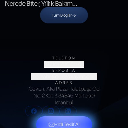
Nerede Biter, Yıllık Bakım
Nerede Başlar?
Tüm Bloglar
TELEFON
(0216) 706 60 64
E-POSTA
merhaba@kumsalajans.com
ADRES
Cevizli, Aka Plaza, Talatpaşa Cd
No:2 Kat:3 34846 Maltepe/
İstanbul
Hızlı Teklif Al