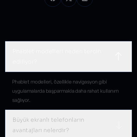
Sık Sorulan Sorular
Phablet modelleri neden tercih
ediliyor?
Phablet modelleri, özellikle navigasyon gibi
uygulamalarda başparmakla daha rahat kullanım
sağlıyor.
Büyük ekranlı telefonların
avantajları nelerdir?