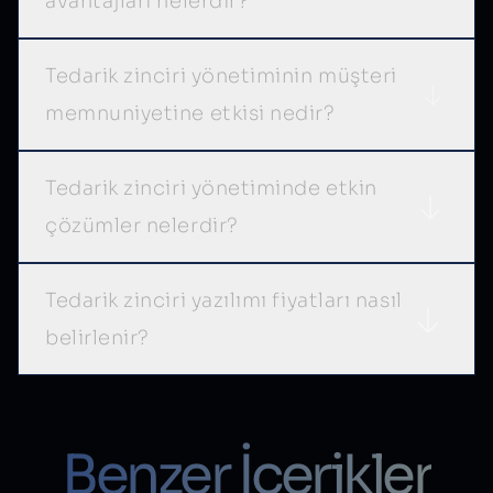
avantajları nelerdir?
Tedarik zinciri yönetiminin müşteri
memnuniyetine etkisi nedir?
Tedarik zinciri yönetiminde etkin
çözümler nelerdir?
Tedarik zinciri yazılımı fiyatları nasıl
belirlenir?
Benzer İçerikler