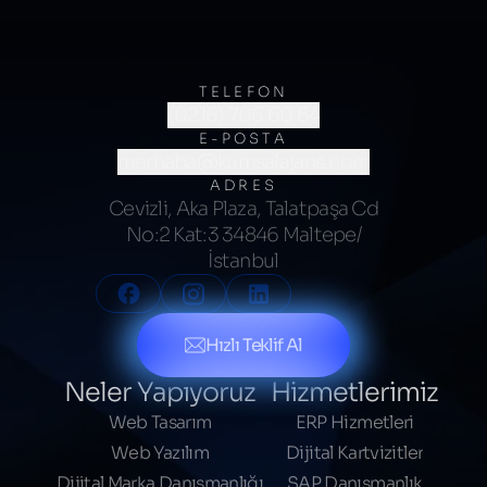
TELEFON
(0216) 706 60 64
E-POSTA
merhaba@kumsalajans.com
ADRES
Cevizli, Aka Plaza, Talatpaşa Cd
No:2 Kat:3 34846 Maltepe/
İstanbul
Hızlı Teklif Al
Neler Yapıyoruz
Hizmetlerimiz
Web Tasarım
ERP Hizmetleri
Web Yazılım
Dijital Kartvizitler
Dijital Marka Danışmanlığı
SAP Danışmanlık