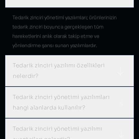
Tedarik zinciri yönetimi yazılımları; ürünlerinizin
tedarik zinciri boyunca gerçekleşen tüm
hareketlerini anlık olarak takip etme ve
yönlendirme şansı sunan yazılımlardır.
Tedarik zinciri yazılımı özellikleri
nelerdir?
Tedarik zinciri yönetimi yazılımları
hangi alanlarda kullanılır?
Tedarik zinciri yönetimi yazılımı