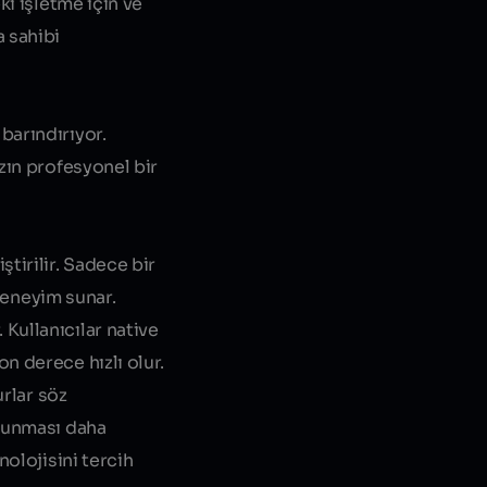
ki işletme için ve
a sahibi
barındırıyor.
zın profesyonel bir
tirilir. Sadece bir
 deneyim sunar.
Kullanıcılar native
n derece hızlı olur.
urlar söz
orunması daha
nolojisini tercih