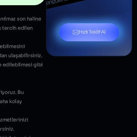
Bize Projenizden Bahsedin
 Bahsedin
ınılmaz son haline
 tercih edilen
Hızlı Teklif Al
lebilmesini
rdan
ulaşabilirsiniz.
le edilebilmesi gibi
iyoruz. Bu
daha kolay
zmetlerinizi
rsiniz.