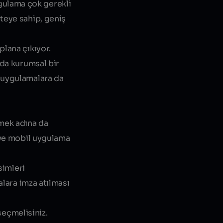
gulama çok gerekli
teye sahip, geniş
plana çıkıyor.
nda kurumsal bir
l uygulamalara da
tmek adına da
tive mobil uygulama
simleri
alara imza atılması
seçmelisiniz.