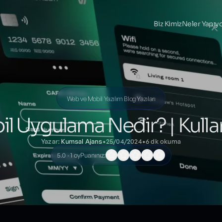
Biz Kimiz
Neler Yapıy
Web ve Mobil Yazılım Blog Yazıları
l Uygulama Nedir? | Kulla
Yazar:
Kumsal Ajans
•
25/04/2024
•
6 dk okuma
5.0 · 1 oy
Puanınız: