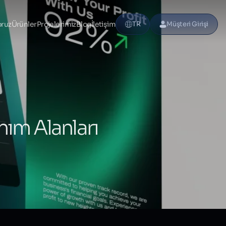
oruz
Ürünler
Projelerimiz
Blog
İletişim
TR
Müşteri Girişi
nım Alanları