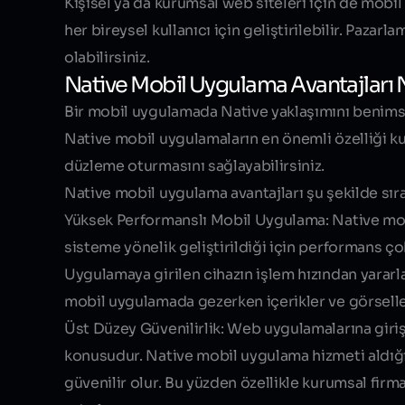
Kişisel ya da kurumsal web siteleri için de mobil
her bireysel kullanıcı için geliştirilebilir. Pazarl
olabilirsiniz.
Native Mobil Uygulama Avantajları 
Bir mobil uygulamada Native yaklaşımını benimse
Native mobil uygulamaların en önemli özelliği ku
düzleme oturmasını sağlayabilirsiniz.
Native mobil uygulama avantajları şu şekilde sıra
Yüksek Performanslı Mobil Uygulama:
Native mobi
sisteme yönelik geliştirildiği için performans çok
Uygulamaya girilen cihazın işlem hızından yarar
mobil uygulamada gezerken içerikler ve görseller
Üst Düzey Güvenilirlik:
Web uygulamalarına giriş i
konusudur. Native mobil uygulama hizmeti aldığı
güvenilir olur. Bu yüzden özellikle kurumsal firm