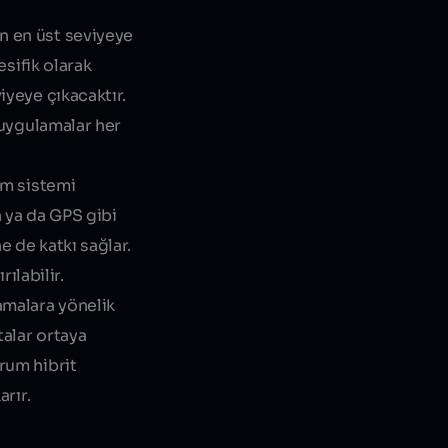
n en üst seviyeye
esifik olarak
iyeye çıkacaktır.
 uygulamalar her
im sistemi
 ya da GPS gibi
e de katkı sağlar.
ılabilir.
amalara yönelik
talar ortaya
rum hibrit
arır.