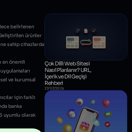
dece belirlenen
eliştirilen ürünler
ine sahip cihazlarda
n en önemli
Çok Dilli Web Sitesi
Nasıl Planlanır? URL,
a uygulamaları
İçerik ve Dil Geçişi
eysel ve kurumsal
Rehberi
27/07/2026
cılar için farklı
ında banka
OS uyumlu olarak