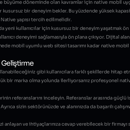
ve büyüme döneminde olan kavramlar için native mobil uy
ar kusursuz bir deneyim bekler. Bu yüzdende yüksek kapasi
ative yapısı tercih edilmelidir.
 yeni kullanıcılar için kusursuz bir deneyim yaşatmak ön 
lanıcı deneyimi sağlamasıyla ön plana çıkıyor. Dijital ala
tmede mobil uyumlu web sitesi tasarımı kadar native mobi
 Geliştirme
llanabileceğiniz gibi kullanıcılara farklı şekillerde hitap e
üyük bir marka olma yolunda ilerliyorsanız profesyonel na
erinin
referanslarını inceleyin. Referanslar arasında güçlü i
 Ayrıca sizin sektörünüzde ve alanınızda da başarılı çalışm
izi anlayan ve ihtiyaçlarınıza cevap verebilecek bir firmayı 