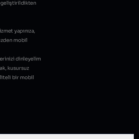
geliştirildikten
izmet yapınıza,
yüzden mobil
erinizi dinleyelim
cak, kusursuz
iteli bir mobil