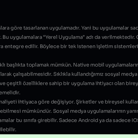
Blog yazısı içeriği
ımlara göre tasarlanan uygulamadır. Yani bu uygulamalar sa
r. Bu uygulamalara “Yerel Uygulama” adı da verilmektedir. G
a entegre edilir. Böylece bir tek istenen işletim sistemler
arklı başlıkta toplamak mümkün. Native mobil uygulamaları
olarak çalışabilmesidir. Sıklıkla kullandığımız sosyal medy
 ve çeşitli özelliklere sahip bir uygulama ihtiyacı olan bir
emelidir.
aliyeti ihtiyaca göre değişiyor. Şirketler ve bireysel kullanı
irilebilmesi mümkündür. Sosyal medya uygulamalarının yan
lamalar bu sınıfa girebilir. Sadece Android ya da sadece I
ebilir.