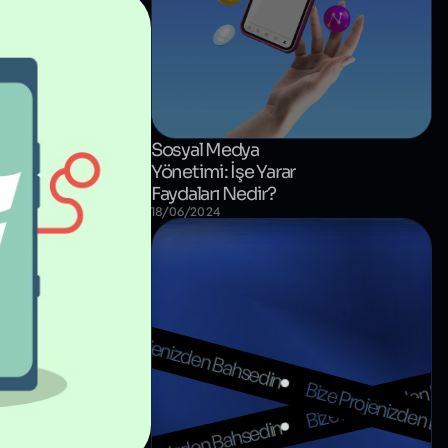
Sosyal Medya
Yönetimi: İşe Yarar
Faydaları Nedir?
18/06/2024
 Bahsedin
Bize Projenizden Bahsedin
Bize Projenizden B
Bize Projenizden B