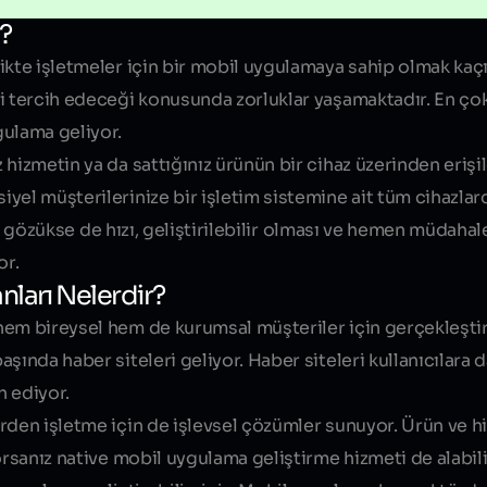
?
Bize Projenizden
ikte işletmeler için bir mobil uygulamaya sahip olmak kaç
i tercih edeceği konusunda zorluklar yaşamaktadır. En çok
gulama geliyor.
hizmetin ya da sattığınız ürünün bir cihaz üzerinden erişi
iyel müşterilerinize
bir işletim sistemine ait tüm cihazla
ibi gözükse de hızı, geliştirilebilir olması ve hemen müdaha
or.
nları Nelerdir?
hem bireysel hem de kurumsal müşteriler için gerçekleştir
şında haber siteleri geliyor. Haber siteleri kullanıcılara 
h ediyor.
rden işletme için de işlevsel çözümler sunuyor. Ürün ve hi
orsanız native mobil uygulama geliştirme hizmeti de alabili