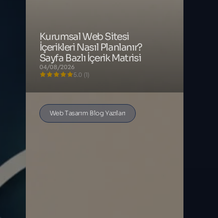
Kurumsal Web Sitesi
İçerikleri Nasıl Planlanır?
Sayfa Bazlı İçerik Matrisi
04/08/2026
5.0 (1)
Web Tasarım Blog Yazıları