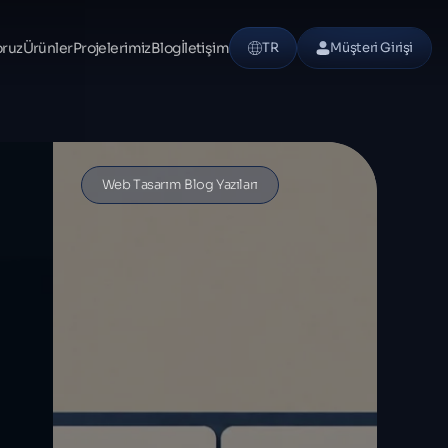
oruz
Ürünler
Projelerimiz
Blog
İletişim
TR
Müşteri Girişi
Web Tasarım Blog Yazıları