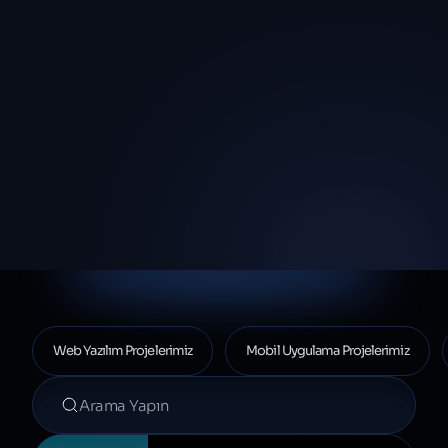
Proje listesi
Web Yazılım Projelerimiz
Mobil Uygulama Projelerimiz
Projelerde ara