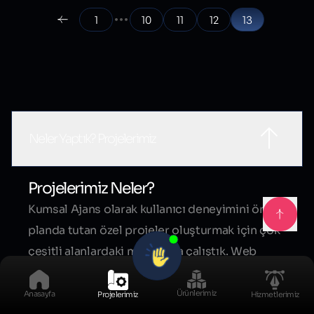
1
10
11
12
13
Sık Sorulan Sorular
Neler Yaptık? Projelerimiz
Projelerimiz Neler?
Kumsal Ajans olarak kullanıcı deneyimini ön
planda tutan özel projeler oluşturmak için çok
çeşitli alanlardaki markalarla çalıştık. Web
tasarımı, yazılım ve mobil uygulama
projelerimizde modern arayüzler, güçlü altyapı
Ürünlerimiz
Anasayfa
Projelerimiz
Hizmetlerimiz