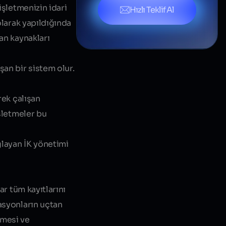
işletmenizin idari
Hızlı Teklif Al
olarak yapıldığında
an kaynakları
şan bir sistem olur.
rek çalışan
İşletmeler bu
ğlayan İK yönetimi
ar tüm kayıtlarını
rasyonların uçtan
nmesi ve