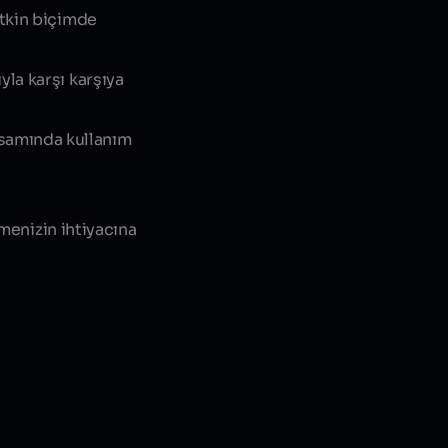
etkin biçimde
yla karşı karşıya
psamında kullanım
tmenizin ihtiyacına