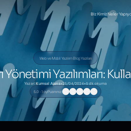
Biz Kimiz
Neler Yapıy
Web ve Mobil Yazılım Blog Yazıları
ı Yönetimi Yazılımları: Kull
Yazar:
Kumsal Ajans
•
25/04/2024
•
5 dk okuma
5.0 · 1 oy
Puanınız: