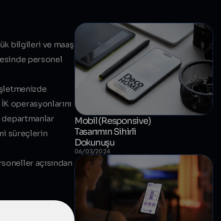
ük bilgileri ve maaş
nyesinde personel
 İşletmenizde
 İK operasyonlarını
er departmanlar
Mobil (Responsive)
Tasarımın Sihirli
mi süreçlerin
Dokunuşu
06/03/2024
ersoneller açısından