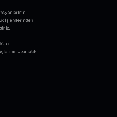
erasyonlarının
lük işlemlerinden
iniz.
kları
reçlerinin otomatik