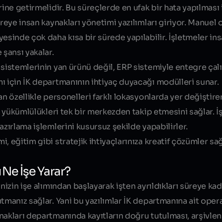
ine getirmelidir. Bu süreçlerde en ufak bir hata yapılması 
vreye insan kaynakları yönetimi yazılımları giriyor. Manuel 
esinde çok daha kısa bir sürede yapılabilir. İşletmeler ins
 şansı yakalar.
sistemlerinin yan ürünü değil, ERP sistemiyle entegre çalı
ı için İK departmanının ihtiyaç duyacağı modülleri sunar.
n özellikle personelleri farklı lokasyonlarda yer değiştire
al yükümlülükleri tek bir merkezden takip etmesini sağlar. 
azırlama işlemlerini kusursuz şekilde yapabilirler.
, eğitim gibi stratejik ihtiyaçlarınıza kreatif çözümler sa
 Ne İşe Yarar?
nizin işe alımından başlayarak işten ayrıldıkları süreye kad
utmanız sağlar. Yani bu yazılımlar İK departmanına ait ope
nakları departmanında kayıtların doğru tutulması, arşivle