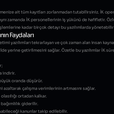
letmenize ait tüm kayıtları zorlanmadan tutabilirsiniz. İK op
 aynı zamanda İK personellerinin iş yükünü de hafifletir. Öz
şlemlerine kadar birçok detayı bu yazılımlarda yönetebilirs
nın Faydaları
etimi yazılımları tekrarlayan ve çok zaman alan insan kayna
de yerine getirilmesini sağlar. Özetle bu yazılımlar İK sü
r;
 indirir.
büyük oranda düşürür.
ni azaltarak çalışma verimlerinin artmasını sağlar.
lasılığı ortadan kalkar.
ağımlılık giderilir.
bileceği kanunlar takip edilebilir.