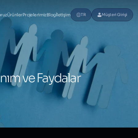
oruz
Ürünler
Projelerimiz
Blog
İletişim
TR
Müşteri Girişi
anım ve Faydalar