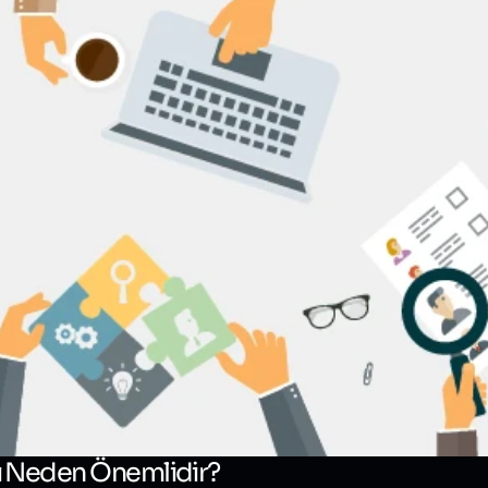
Bize Projenizden
Bize Projenizden
rı Neden Önemlidir?