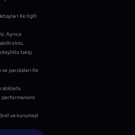
ayları ile ilgili
iz. Ayrıca
bilirsiniz.
olaylıkla takip
ve parolaları ile
alıklarla
a performansını
törel ve kurumsal