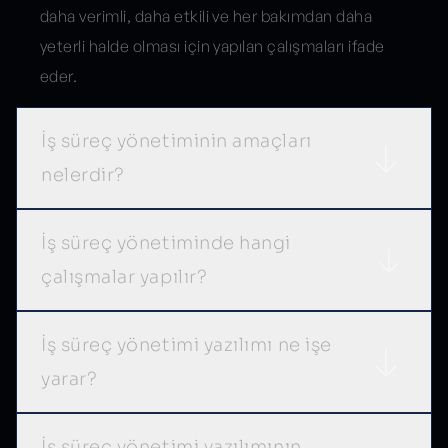
daha verimli, daha etkili ve her bakımdan daha
yeterli halde olması için yapılan çalışmaları ifade
eder.
İş süreç yönetiminin amaçları
nelerdir?
İş süreç yönetiminde hangi
çalışmalar yapılır?
İş süreç yönetimi yazılımı ne işe
yarar?
İş süreç yönetimi yazılımının