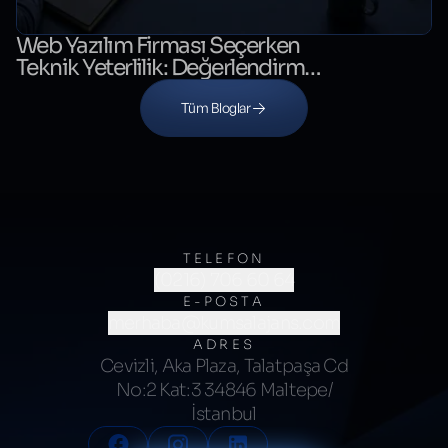
Web Yazılım Firması Seçerken
Teknik Yeterlilik: Değerlendirme
Kontrol Listesi
Tüm Bloglar
TELEFON
(0216) 706 60 64
E-POSTA
merhaba@kumsalajans.com
ADRES
Cevizli, Aka Plaza, Talatpaşa Cd
No:2 Kat:3 34846 Maltepe/
İstanbul