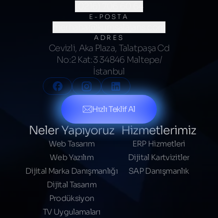
(0216) 706 60 64
E-POSTA
merhaba@kumsalajans.com
ADRES
Cevizli, Aka Plaza, Talatpaşa Cd
No:2 Kat:3 34846 Maltepe/
İstanbul
Hızlı Teklif Al
Neler Yapıyoruz
Hizmetlerimiz
Web Tasarım
ERP Hizmetleri
Web Yazılım
Dijital Kartvizitler
Dijital Marka Danışmanlığı
SAP Danışmanlık
Dijital Tasarım
Prodüksiyon
TV Uygulamaları