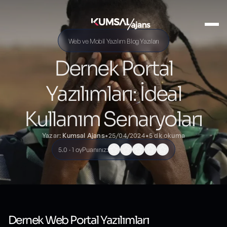
Ana Sayfa
Blog
Web ve Mobil Yazılım Blog Yazıları
Dernek Portal Yazılımları: İdeal Kullanım Senaryoları
Web ve Mobil Yazılım Blog Yazıları
Dernek Portal
Yazılımları: İdeal
Kullanım Senaryoları
Yazar:
Kumsal Ajans
•
25/04/2024
•
5 dk okuma
5.0 · 1 oy
Puanınız:
Blog yazısı içeriği
Dernek Web Portal Yazılımları