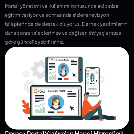
Portal yönetimi ve kullanımı konusunda ekibinize
eğitim veriyor ve sonrasında sizlere
revizyon
taleplerinde de
destek oluyoruz. Dernek yazılımlarını
daha sonra taleplerinize ve değişen ihtiyaçlarınıza
göre güncelleyebilirsiniz.
Dernek Portal Yazılımları Hangi Hizmetleri